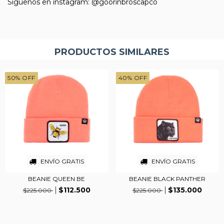
Síguenos en instagram: @goorinbroscapco
PRODUCTOS SIMILARES
50
%
OFF
40
%
OFF
ENVÍO GRATIS
ENVÍO GRATIS
BEANIE QUEEN BE
BEANIE BLACK PANTHER
$112.500
$135.000
$225.000
$225.000